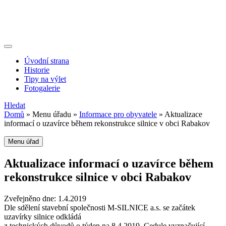
Úvodní strana
Historie
Tipy na výlet
Fotogalerie
Hledat
Domů
»
Menu úřadu
»
Informace pro obyvatele
»
Aktualizace
informací o uzavírce během rekonstrukce silnice v obci Rabakov
Menu úřad
Aktualizace informací o uzavírce během
rekonstrukce silnice v obci Rabakov
Zveřejněno dne:
1.4.2019
Dle sdělení stavební společnosti M-SILNICE a.s. se začátek
uzavírky silnice odkládá
z technických důvodů o týden na 8.4.2019. Cedule vyznačující