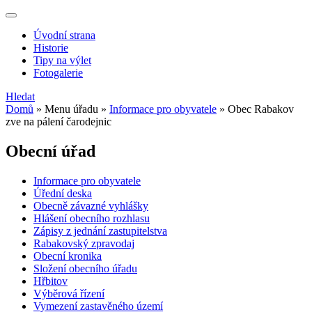
Úvodní strana
Historie
Tipy na výlet
Fotogalerie
Hledat
Domů
»
Menu úřadu
»
Informace pro obyvatele
»
Obec Rabakov
zve na pálení čarodejnic
Obecní úřad
Informace pro obyvatele
Úřední deska
Obecně závazné vyhlášky
Hlášení obecního rozhlasu
Zápisy z jednání zastupitelstva
Rabakovský zpravodaj
Obecní kronika
Složení obecního úřadu
Hřbitov
Výběrová řízení
Vymezení zastavěného území