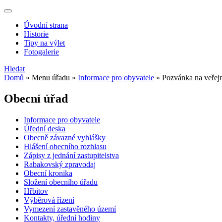
Úvodní strana
Historie
Tipy na výlet
Fotogalerie
Hledat
Domů
»
Menu úřadu
»
Informace pro obyvatele
»
Pozvánka na veřejn
Obecní úřad
Informace pro obyvatele
Úřední deska
Obecně závazné vyhlášky
Hlášení obecního rozhlasu
Zápisy z jednání zastupitelstva
Rabakovský zpravodaj
Obecní kronika
Složení obecního úřadu
Hřbitov
Výběrová řízení
Vymezení zastavěného území
Kontakty, úřední hodiny