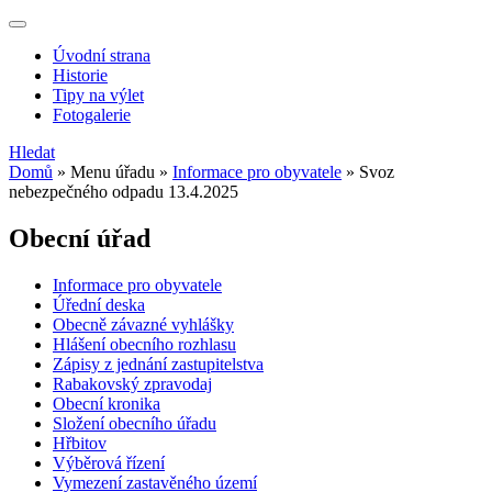
Úvodní strana
Historie
Tipy na výlet
Fotogalerie
Hledat
Domů
»
Menu úřadu
»
Informace pro obyvatele
»
Svoz
nebezpečného odpadu 13.4.2025
Obecní úřad
Informace pro obyvatele
Úřední deska
Obecně závazné vyhlášky
Hlášení obecního rozhlasu
Zápisy z jednání zastupitelstva
Rabakovský zpravodaj
Obecní kronika
Složení obecního úřadu
Hřbitov
Výběrová řízení
Vymezení zastavěného území