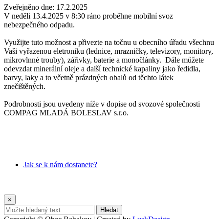
Zveřejněno dne:
17.2.2025
V neděli 13.4.2025 v 8:30 ráno proběhne mobilní svoz
nebezpečného odpadu.
Využijte tuto možnost a přivezte na točnu u obecního úřadu všechnu
Vaši vyřazenou eletroniku (lednice, mrazničky, televizory, monitory,
mikrovlnné trouby), zářivky, baterie a monočlánky. Dále můžete
odevzdat minerální oleje a další technické kapaliny jako ředidla,
barvy, laky a to včetně prázdných obalů od těchto látek
znečištěných.
Podrobnosti jsou uvedeny níže v dopise od svozové společnosti
COMPAG MLADÁ BOLESLAV s.r.o.
Jak se k nám dostanete?
×
Hledat