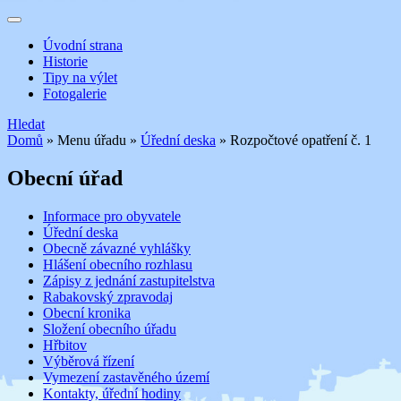
Úvodní strana
Historie
Tipy na výlet
Fotogalerie
Hledat
Domů
»
Menu úřadu
»
Úřední deska
»
Rozpočtové opatření č. 1
Obecní úřad
Informace pro obyvatele
Úřední deska
Obecně závazné vyhlášky
Hlášení obecního rozhlasu
Zápisy z jednání zastupitelstva
Rabakovský zpravodaj
Obecní kronika
Složení obecního úřadu
Hřbitov
Výběrová řízení
Vymezení zastavěného území
Kontakty, úřední hodiny