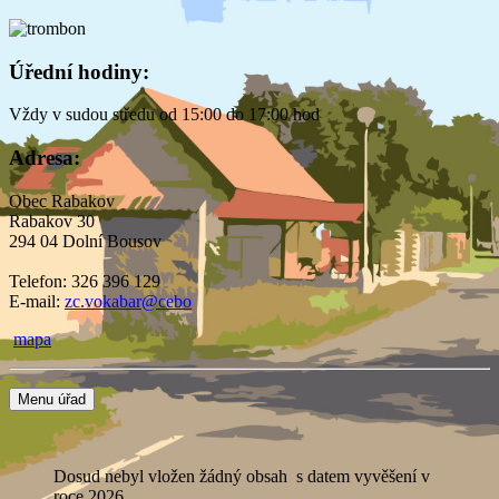
Úřední hodiny:
Vždy v sudou středu od 15:00 do 17:00 hod
Adresa:
Obec Rabakov
Rabakov 30
294 04 Dolní Bousov
Telefon: 326 396 129
E-mail:
zc.vokabar@cebo
mapa
Menu úřad
Dosud nebyl vložen žádný obsah s datem vyvěšení v
roce 2026.