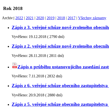
Rok 2018
Archiv:
|
2022
|
2021
|
2020
|
2019
|
2018
|
2017
|
Všechny záznamy
Zápis z 3. veřejné schůze nově zvoleného obecn
Vyvěšeno:
19.12.2018
(
2790 dní)
Zápis z 2. veřejné schůze nově zvoleného obecn
Vyvěšeno:
28.11.2018
(
2811 dní)
Zápis o průběhu ustanovujícího zasedání zas
Vyvěšeno:
7.11.2018
(
2832 dní)
Zápis z 6. veřejné schůze obecního zastupitelst
Vyvěšeno:
20.9.2018
(
2880 dní)
Zápis z 5. veřejné schůze obecního zastupitelst