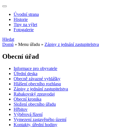
Úvodní strana
Historie
Tipy na výlet
Fotogalerie
Hledat
Domů
»
Menu úřadu
»
Zápisy z jednání zastupitelstva
Obecní úřad
Informace pro obyvatele
Úřední deska
Obecně závazné vyhlášky
Hlášení obecního rozhlasu
Zápisy z jednání zastupitelstva
Rabakovský zpravodaj
Obecní kronika
Složení obecního úřadu
Hřbitov
Výběrová řízení
Vymezení zastavěného území
Kontakty, úřední hodiny