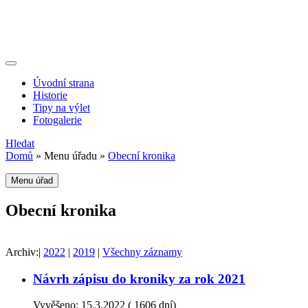
Úvodní strana
Historie
Tipy na výlet
Fotogalerie
Hledat
Domů
»
Menu úřadu
»
Obecní kronika
Menu úřad
Obecní kronika
Archiv:
|
2022
|
2019
|
Všechny záznamy
Návrh zápisu do kroniky za rok 2021
Vyvěšeno:
15.3.2022
(
1606 dní)