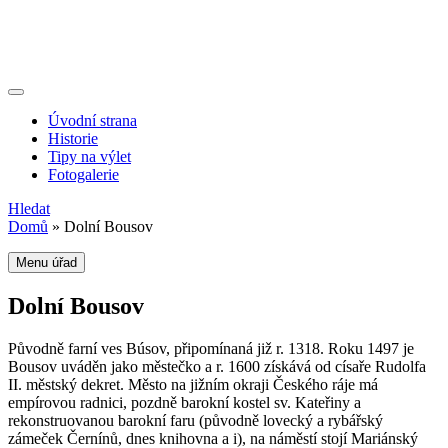
Úvodní strana
Historie
Tipy na výlet
Fotogalerie
Hledat
Domů
»
Dolní Bousov
Menu úřad
Dolní Bousov
Původně farní ves Búsov, připomínaná již r. 1318. Roku 1497 je
Bousov uváděn jako městečko a r. 1600 získává od císaře Rudolfa
II. městský dekret. Město na jižním okraji Českého ráje má
empírovou radnici, pozdně barokní kostel sv. Kateřiny a
rekonstruovanou barokní faru (původně lovecký a rybářský
zámeček Černínů, dnes knihovna a i), na náměstí stojí Mariánský