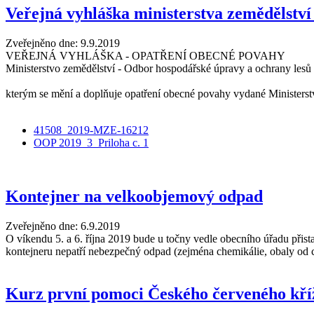
Veřejná vyhláška ministerstva zemědělství 
Zveřejněno dne:
9.9.2019
VEŘEJNÁ VYHLÁŠKA - OPATŘENÍ OBECNÉ POVAHY
Ministerstvo zemědělství - Odbor hospodářské úpravy a ochrany lesů
kterým se mění a doplňuje opatření obecné povahy vydané Ministers
41508_2019-MZE-16212
OOP 2019_3_Priloha c. 1
Kontejner na velkoobjemový odpad
Zveřejněno dne:
6.9.2019
O víkendu 5. a 6. října 2019 bude u točny vedle obecního úřadu při
kontejneru nepatří nebezpečný odpad (zejména chemikálie, obaly od c
Kurz první pomoci Českého červeného kří