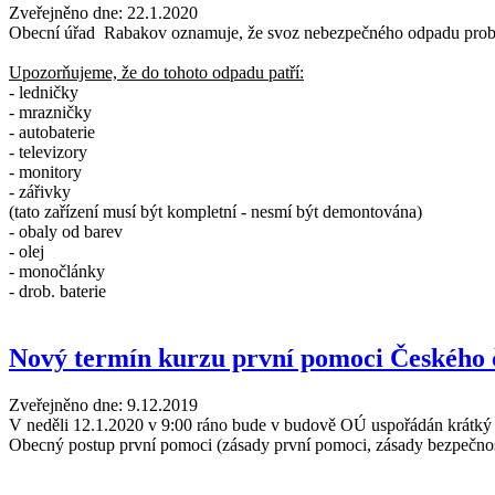
Zveřejněno dne:
22.1.2020
Obecní úřad Rabakov oznamuje, že svoz nebezpečného odpadu proběh
Upozorňujeme, že do tohoto odpadu patří:
- ledničky
- mrazničky
- autobaterie
- televizory
- monitory
- zářivky
(tato zařízení musí být kompletní - nesmí být demontována)
- obaly od barev
- olej
- monočlánky
- drob. baterie
Nový termín kurzu první pomoci Českého 
Zveřejněno dne:
9.12.2019
V neděli 12.1.2020 v 9:00 ráno bude v budově OÚ uspořádán krátký 
Obecný postup první pomoci (zásady první pomoci, zásady bezpečno