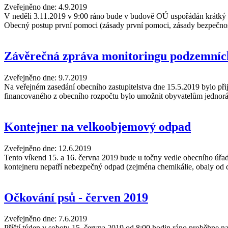
Zveřejněno dne:
4.9.2019
V neděli 3.11.2019 v 9:00 ráno bude v budově OÚ uspořádán krátký 
Obecný postup první pomoci (zásady první pomoci, zásady bezpečnos
Závěrečná zpráva monitoringu podzemníc
Zveřejněno dne:
9.7.2019
Na veřejném zasedání obecního zastupitelstva dne 15.5.2019 bylo při
financovaného z obecního rozpočtu bylo umožnit obyvatelům jednoráz
Kontejner na velkoobjemový odpad
Zveřejněno dne:
12.6.2019
Tento víkend 15. a 16. června 2019 bude u točny vedle obecního úřa
kontejneru nepatří nebezpečný odpad (zejména chemikálie, obaly od ch
Očkování psů - červen 2019
Zveřejněno dne:
7.6.2019
Příští týden v sobotu 15. června 2019 od 8:00 hodin ráno proběhne