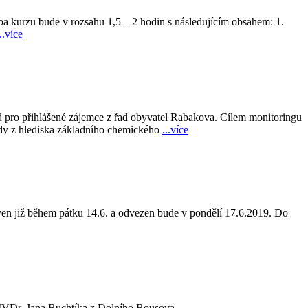
 kurzu bude v rozsahu 1,5 – 2 hodin s následujícím obsahem: 1.
...více
od pro přihlášené zájemce z řad obyvatel Rabakova. Cílem monitoringu
ody z hlediska základního chemického
...více
ven již během pátku 14.6. a odvezen bude v pondělí 17.6.2019. Do
 MVDr. Jana Buchtíka z Dolního Bousova.