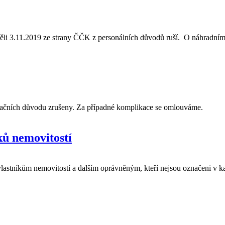
ěli 3.11.2019 ze strany ČČK z personálních důvodů ruší. O náhradní
izačních důvodu zrušeny. Za případné komplikace se omlouváme.
ů nemovitostí
vlastníkům nemovitostí a dalším oprávněným, kteří nejsou označeni v kat