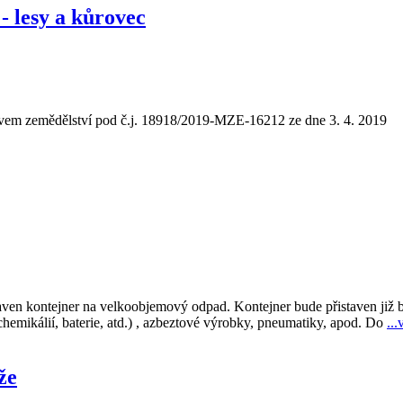
- lesy a kůrovec
tvem zemědělství pod č.j. 18918/2019-MZE-16212 ze dne 3. 4. 2019
staven kontejner na velkoobjemový odpad. Kontejner bude přistaven již
hemikálií, baterie, atd.) , azbeztové výrobky, pneumatiky, apod. Do
...
že