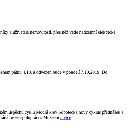
íky a uživatele nemovitostí, přes něž vede nadzemní elektrické
 během pátku 4.10. a odvezen bude v pondělí 7.10.2019. Do
velkém úspěchu cyklu Modrá krev Sobotecka nový cyklus přednášek a
ořádáme ve spolupráci s Muzeem
...více