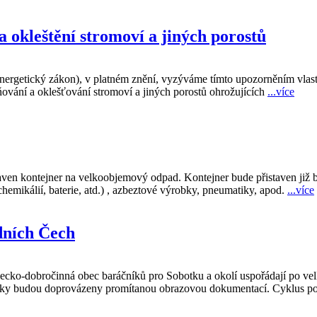
 okleštění stromoví a jiných porostů
energetický zákon), v platném znění, vyzýváme tímto upozorněním vlastn
ování a oklešťování stromoví a jiných porostů ohrožujících
...více
staven kontejner na velkoobjemový odpad. Kontejner bude přistaven již
emikálií, baterie, atd.) , azbeztové výrobky, pneumatiky, apod.
...více
dních Čech
enecko-dobročinná obec baráčníků pro Sobotku a okolí uspořádají po 
ášky budou doprovázeny promítanou obrazovou dokumentací. Cyklus p