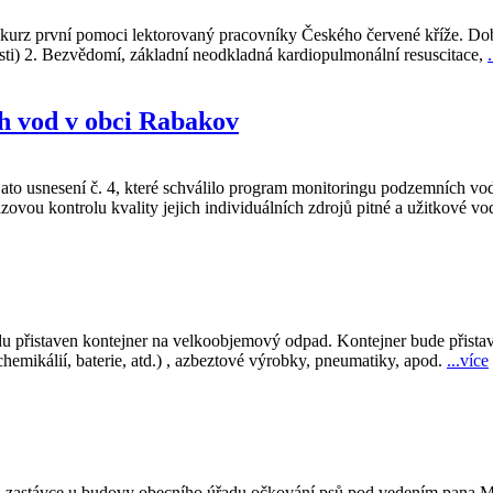
kurz první pomoci lektorovaný pracovníky Českého červené kříže. Doba
ti) 2. Bezvědomí, základní neodkladná kardiopulmonální resuscitace,
h vod v obci Rabakov
jato usnesení č. 4, které schválilo program monitoringu podzemních v
ovou kontrolu kvality jejich individuálních zdrojů pitné a užitkové v
du přistaven kontejner na velkoobjemový odpad. Kontejner bude přista
emikálií, baterie, atd.) , azbeztové výrobky, pneumatiky, apod.
...více
 na zastávce u budovy obecního úřadu očkování psů pod vedením pana