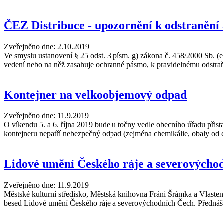
ČEZ Distribuce - upozornění k odstranění a
Zveřejněno dne:
2.10.2019
Ve smyslu ustanovení § 25 odst. 3 písm. g) zákona č. 458/2000 Sb. (
vedení nebo na něž zasahuje ochranné pásmo, k pravidelnému odstraň
Kontejner na velkoobjemový odpad
Zveřejněno dne:
11.9.2019
O víkendu 5. a 6. října 2019 bude u točny vedle obecního úřadu při
kontejneru nepatří nebezpečný odpad (zejména chemikálie, obaly od ch
Lidové umění Českého ráje a severovýcho
Zveřejněno dne:
11.9.2019
Městské kulturní středisko, Městská knihovna Fráni Šrámka a Vlast
besed Lidové umění Českého ráje a severovýchodních Čech. Předn