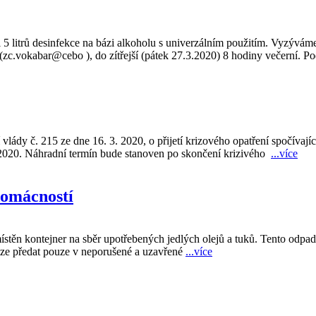
 5 litrů desinfekce na bázi alkoholu s univerzálním použitím. Vyzýváme
(
zc.vokabar@cebo
), do zítřejší (pátek 27.3.2020) 8 hodiny večerní. 
vlády č. 215 ze dne 16. 3. 2020, o přijetí krizového opatření spočíva
3.2020. Náhradní termín bude stanoven po skončení krizivého
...více
domácností
stěn kontejner na sběr upotřebených jedlých olejů a tuků. Tento odpa
lze předat pouze v neporušené a uzavřené
...více