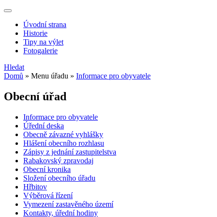
Úvodní strana
Historie
Tipy na výlet
Fotogalerie
Hledat
Domů
»
Menu úřadu
»
Informace pro obyvatele
Obecní úřad
Informace pro obyvatele
Úřední deska
Obecně závazné vyhlášky
Hlášení obecního rozhlasu
Zápisy z jednání zastupitelstva
Rabakovský zpravodaj
Obecní kronika
Složení obecního úřadu
Hřbitov
Výběrová řízení
Vymezení zastavěného území
Kontakty, úřední hodiny